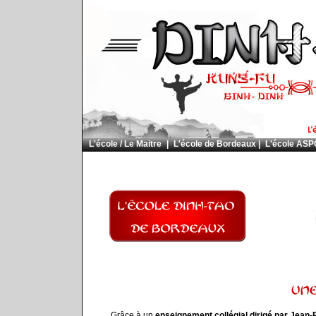
L'école / Le Maitre
|
L'école de Bordeaux
|
L'école AS
Grâce à un
enseignement collégial dirigé par Jean-